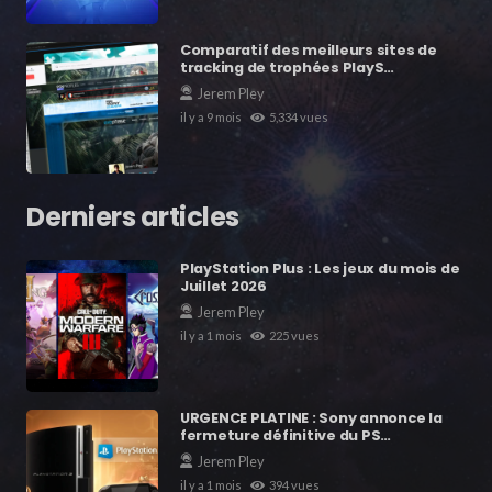
Comparatif des meilleurs sites de
tracking de trophées PlayS…
Jerem Pley
il y a 9 mois
5,334
vues
Derniers articles
PlayStation Plus : Les jeux du mois de
Juillet 2026
Jerem Pley
il y a 1 mois
225
vues
URGENCE PLATINE : Sony annonce la
fermeture définitive du PS…
Jerem Pley
il y a 1 mois
394
vues