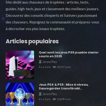
Site dédié aux chasseurs de trophées : articles, tests,
guides, high-tech, jeux et classement des meilleurs joueurs.
Découvrez des conseils d’experts et l’univers passionnant
des chasseurs. Rejoignez la communauté et préparez-vous
à décrocher vos plus beaux trophées.
Articles populaires
Quel sont les jeux PS5 jouable clavier
souris en 2025
Jerem Pley
il y a 2 ans
20,157
vues
Jeux PS4 & PS5 : Mise à niveau,
Sauvegardes transférabl…
Jerem Pley
il y a 3 ans
10,698
vues