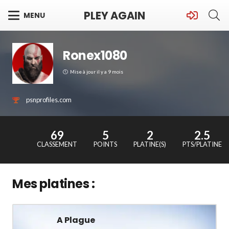
PLEY AGAIN
MENU
Ronex1080
Mise à jour
il y a 9 mois
psnprofiles.com
69
5
2
2.5
CLASSEMENT
POINTS
PLATINE(S)
PTS/PLATINE
Mes platines :
A Plague