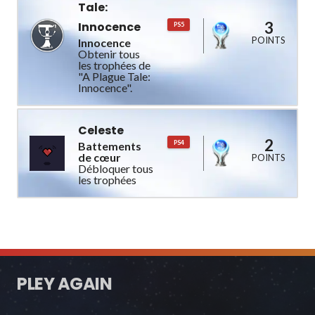
Tale:
3
Innocence
PS5
POINTS
Innocence
Obtenir tous
les trophées de
"A Plague Tale:
Innocence".
Celeste
2
PS4
Battements
de cœur
POINTS
Débloquer tous
les trophées
PLEY AGAIN