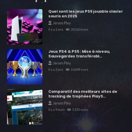
Quel sont les jeux PS5 jouable clavier
souris en 2025
Jerem Pley
il y a 2 ans
20,160
vues
Jeux PS4 & PS5 : Mise à niveau,
Sauvegardes transférabl…
Jerem Pley
il y a 3 ans
10,698
vues
Comparatif des meilleurs sites de
tracking de trophées PlayS…
Jerem Pley
il y a 9 mois
5,335
vues