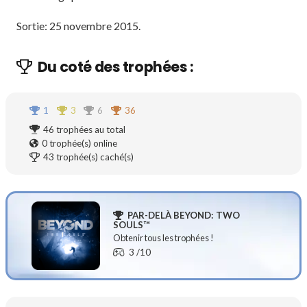
Sortie: 25 novembre 2015.
Du coté des trophées :
1
3
6
36
46
trophées au total
0
trophée(s) online
43
trophée(s) caché(s)
PAR-DELÀ BEYOND: TWO
SOULS™
Obtenir tous les trophées !
3
/10