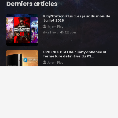
Derniers articles
PlayStation Plus : Les jeux du mois de
Juillet 2026
Jerem Pley
il y a 1 mois
226
vues
URGENCE PLATINE : Sony annonce la
fermeture définitive du PS…
Jerem Pley
il y a 1 mois
395
vues
GTA VI : Le jeu le plus attendu de la
décennie va-t-il tuer…
Jerem Pley
il y a 1 mois
212
vues