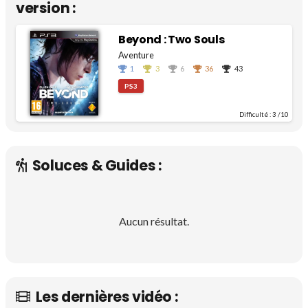
version :
Beyond : Two Souls
Aventure
1
3
6
36
43
PS3
Difficulté :
3
/10
Soluces & Guides :
Aucun résultat.
Les dernières vidéo :