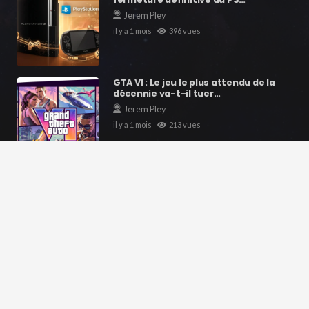
Jerem Pley
il y a 1 mois
396
vues
GTA VI : Le jeu le plus attendu de la
décennie va-t-il tuer…
Jerem Pley
il y a 1 mois
213
vues
Contacts