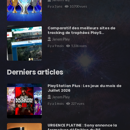
il y a 3 ans
10,700
vues
Comparatif des meilleurs sites de
tracking de trophées PlayS…
Jerem Pley
il y a 9 mois
5,336
vues
Derniers articles
PlayStation Plus : Les jeux du mois de
Juillet 2026
Jerem Pley
il y a 1 mois
227
vues
URGENCE PLATINE : Sony annonce la
fermeture définitive du PS…