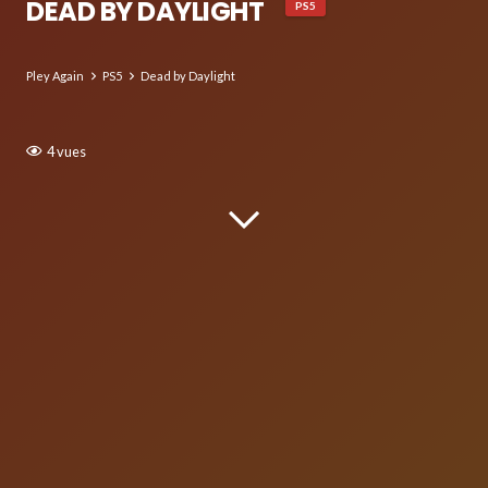
DEAD BY DAYLIGHT
PS5
Pley Again
PS5
Dead by Daylight
4
vues