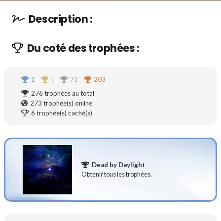
Description :
Du coté des trophées :
1
1
71
203
276
trophées au total
273
trophée(s) online
6
trophée(s) caché(s)
Dead by Daylight
Obtenir tous les trophées.