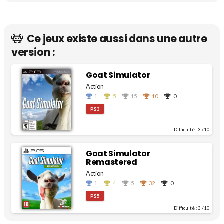
Ce jeux existe aussi dans une autre
version :
Goat Simulator
Action
1
5
15
10
0
PS3
Difficulté :
3
/10
Goat Simulator
Remastered
Action
1
4
5
32
0
PS5
Difficulté :
3
/10