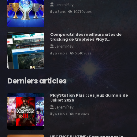
Jerem Pley
il y a 3 ans
10,710
vues
Comparatif des meilleurs sites de
tracking de trophées PlayS…
Jerem Pley
il y a 9 mois
5,340
vues
Derniers articles
PlayStation Plus : Les jeux du mois de
Juillet 2026
Jerem Pley
il y a 1 mois
231
vues
URGENCE PLATINE : Sony annonce la