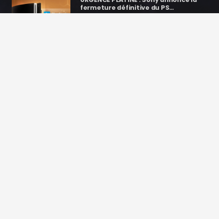
fermeture définitive du PS…
Jerem Pley
il y a 1 mois
401
vues
GTA VI : Le jeu le plus attendu de la
décennie va-t-il tuer…
Jerem Pley
il y a 2 mois
217
vues
Contacts