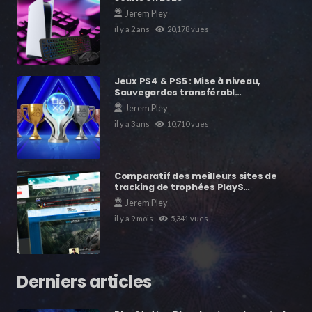
Jerem Pley
il y a 2 ans
20,178
vues
Jeux PS4 & PS5 : Mise à niveau,
Sauvegardes transférabl…
Jerem Pley
il y a 3 ans
10,710
vues
Comparatif des meilleurs sites de
tracking de trophées PlayS…
Jerem Pley
il y a 9 mois
5,341
vues
Derniers articles