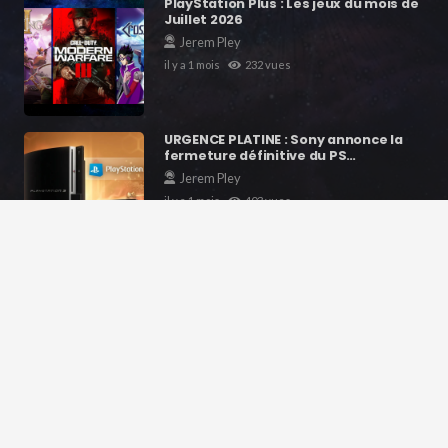
PlayStation Plus : Les jeux du mois de
Juillet 2026
Jerem Pley
il y a 1 mois
232
vues
URGENCE PLATINE : Sony annonce la
fermeture définitive du PS…
Jerem Pley
il y a 1 mois
403
vues
GTA VI : Le jeu le plus attendu de la
décennie va-t-il tuer…
Jerem Pley
il y a 2 mois
218
vues
Contacts