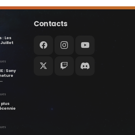
Contacts
 : Les
Juillet
ues
E : Sony
meture
S…
ues
e plus
décennie
ues