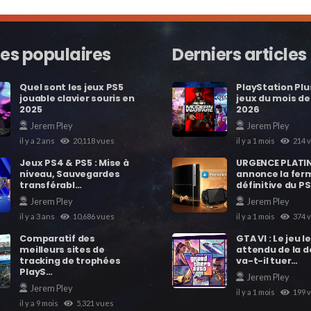
les populaires
Derniers articles
Quel sont les jeux PS5
PlayStation Plus
jouable clavier souris en
jeux du mois de 
2025
2026
Jerem Pley
Jerem Pley
il y a 2 ans
20,118
vues
il y a 1 mois
214
v
Jeux PS4 & PS5 : Mise à
URGENCE PLATIN
niveau, Sauvegardes
annonce la fer
transférabl…
définitive du P
Jerem Pley
Jerem Pley
il y a 3 ans
10,686
vues
il y a 1 mois
374
v
Comparatif des
GTA VI : Le jeu l
meilleurs sites de
attendu de la 
tracking de trophées
va-t-il tuer…
PlayS…
Jerem Pley
Jerem Pley
il y a 1 mois
199
v
il y a 9 mois
5,321
vues