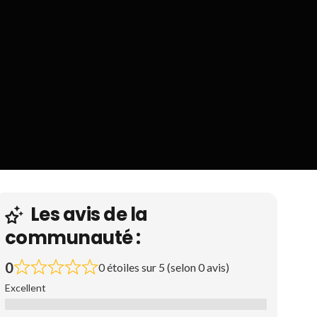
Les avis de la
communauté :
0
0 étoiles sur 5 (selon 0 avis)
Excellent