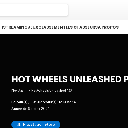
CH
STREAMING
JEUX
CLASSEMENT
LES CHASSEURS
A PROPOS
HOT WHEELS UNLEASHED 
Pley Again
Hot Wheels Unleashed PS5
Editeur(s) / Développeur(s) :
Milestone
Année de Sortie :
2021
Playstation Store