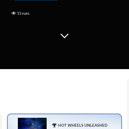
11
vues
HOT WHEELS UNLEASHED