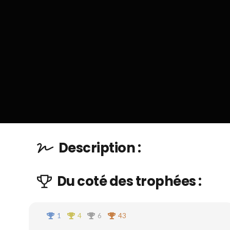
Description :
Du coté des trophées :
1
4
6
43