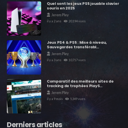
Quel sont les jeux PS5 jouable clavier
souris en 2025
Jerem Pley
il y a 2 ans
20,194
vues
Jeux PS4 & PS5 : Mise à niveau,
Sauvegardes transférabl…
Jerem Pley
il y a 3 ans
10,717
vues
Comparatif des meilleurs sites de
tracking de trophées PlayS…
Jerem Pley
il y a 9 mois
5,349
vues
Derniers articles