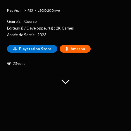
Pley Again
PS5
LEGO 2K Drive
Genre(s) :
Course
Editeur(s) / Développeur(s) :
2K Games
Année de Sortie :
2023
Playstation Store
Amazon
23
vues