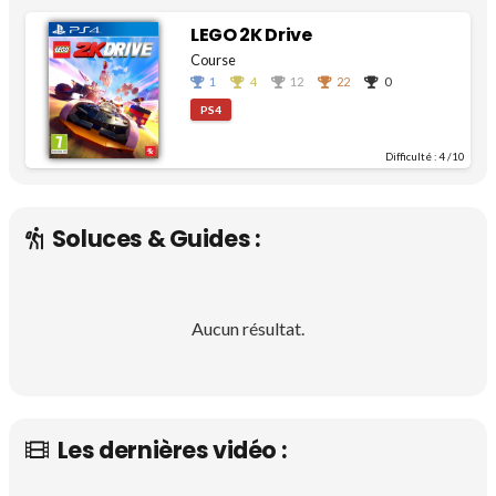
LEGO 2K Drive
Course
1
4
12
22
0
PS4
Difficulté :
4
/10
Soluces & Guides :
Aucun résultat.
Les dernières vidéo :