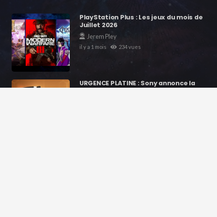
PlayStation Plus : Les jeux du mois de
Juillet 2026
Jerem Pley
il y a 1 mois
234
vues
URGENCE PLATINE : Sony annonce la
fermeture définitive du PS…
Jerem Pley
il y a 1 mois
406
vues
GTA VI : Le jeu le plus attendu de la
décennie va-t-il tuer…
Jerem Pley
il y a 2 mois
220
vues