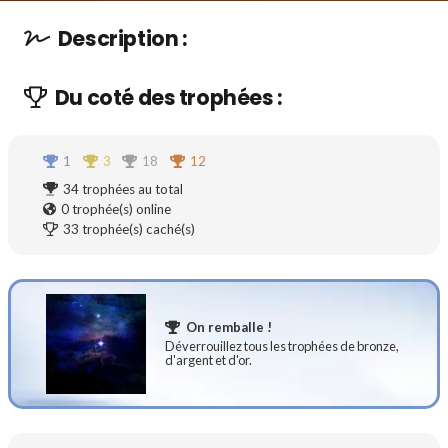
Description :
Du coté des trophées :
1
3
18
12
34
trophées au total
0
trophée(s) online
33
trophée(s) caché(s)
On remballe !
Déverrouillez tous les trophées de bronze,
d'argent et d'or.