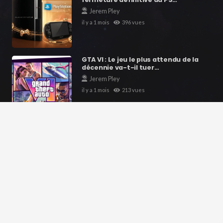
Jerem Pley
il y a 1 mois
396
vues
GTA VI : Le jeu le plus attendu de la
décennie va-t-il tuer…
Jerem Pley
il y a 1 mois
213
vues
Contacts