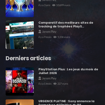
il y a 3 ans
10,699
vues
Comparatif des meilleurs sites de
tracking de trophées PlayS…
Jerem Pley
il y a 9 mois
5,336
vues
Derniers articles
PlayStation Plus : Les jeux du mois de
Juillet 2026
Jerem Pley
il y a 1 mois
227
vues
URGENCE PLATINE : Sony annonce la
fermeture définitive du PS…